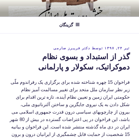
فتن
ه
حتوا
گزینگان
نوشته‌شده
تیر ۲۴, ۱۳۹۷
توسط
دکتر فریبرز صارمی
در
گذر از استبداد و بسوی نظام
دموکراتیک، سکولار و پارلمانی
فراخوان 15 چهره شناخته شده برای برگزاری یک رفراندوم ملّی
زیر نظر سازمان ملل متحد برای تغییر مسالمت آمیز نظام
حکومتی ایران زمین و تعیین نظام آینده، تازه ترین اقدام برای
شکل دادن به یک نیروی جایگزین و ساختن آلترناتیوی ملی،
بیرون از چارچوبهای سیاسی درون قدرت جمهوری اسلامی می
باشد، این فراخوان در پی اعتراضات گسترده در بیش از 80 شهر
ایران در دی ماه گذشته منتشر شده است. این فراخوان و بیانیه
15 شخصیت از حمایت قابل چشمگیری از ایرانیان درون و برون