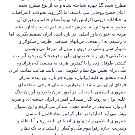
مطرح شده 15 چهره شناخته شده و چه از نوع مطرح شده
آقای حسن روحانی می باشند. اما اگر روند تحولات، اعتراضات
و اختلافات درونی افزایش یابد نهایتاً نظام حاکم و رهبران آن
مجبور میشوند تن به سازش داده و تسلیم شوند و اجازه دهند
مردم به عنوان داور اصلی، در باره آینده ایران تصمیم بگیرند، اما
تا رسیدن به آن هدف، جریانهای سیاسی طرفدار سکولار و
دموکراسی و ملّی در درون و برون از مرزها می بایستی
تشکیلاتی قوی از شخصیتهای ملّی و فرهیختگان بوجود آورند، تا
کشتی طوفان زده را با کمترین هزینه به مقصد، که رفراندوم
ملّی برای تعیین نوع نظام حکومتی می باشد هدایت نمایند. ایران
آینده متعلق به کلیه ایرانیان، بویژه جوانان، این آینده سازان
فردای ایران می باشد. امیدوارم دشمنان خارجی منطقه ای
جمهوری اسلامی با دخالت در امور ایران یا بوجود آوردن جنگ
علیه ایران به روند گذار مسالت آمیز در ایران خدشه ای و ضربه
ای وارد ننمایند. در خاتمه مجدداً متذکر می گردم و این سئوال
پیش می آید که آیا با در نظر گرفتن مفاد قانون اساسی
جمهوری اسلامی و ایدئولوژی انعطاف ناپذیر رهبر آیا نظام و
رهبریت اجازه رفراندوم ملّی و گذار از استبداد به یک نظام