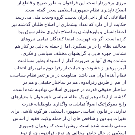
مرزی برخوردار است. این فراخوان به طور صریح و قاطع از
اصلاح ناپذیری نظام جمهوری اسلامی سخن گفته است.
اطلاعاتی که از داخل ایران بدست گروه وحدت ملی می رسد
حکایت از آن دارد که تعداد بیشماری از اصلاح طلبان گذشته نیز
اعتقاداتشان و باورهایشان به اصلاح ناپذیری نظام سوق پیدا
کرده است. اگر چه فهرست امضا کنندگان تمامی نیروهای
مخالف نظام را در بر نمیگیرد، اما از جمله به دلیل در کنار هم
نشاندن چهره هایی با گرایشهای مختلف سیاسی و فکری،
نشانده وفاق آنها بر ضرورت گذار از استبداد بطور مسالمت
آمیز، پرهیز از خشونت و حمایت از رفراندوم ملی برای انتخاب
نظام آینده ایران می باشد. مقاومت در برابر تغیر نظام سیاسی،
آن هم از طریق رفراندوم، هم در ساختار حقیقی و هم در
ساختار حقوقی قدرت در جمهوری اسلامی نهادینه شده است.
گذشته از اینکه رهبران یک نظام سیاسی ناهمخوان با معیارهای
رایج دموکراتیک اصولاً تمایلی به واگذاری داوطلبانه قدرت
ندارند، در قانون اساسی جمهوری اسلامی هر گونه تلاشی برای
تغیرات بنیادین و شاخص های آن از جمله ولایت فقیه از اساس
منتفی دانسته شده است. روشن است که رهبران جمهوری
اسلامی در حال حاضر مخالف هر نوع رفراندوم، چه از نوع