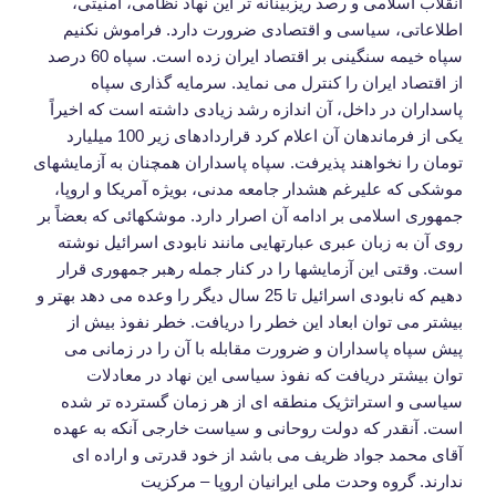
انقلاب اسلامی و رصد ریزبینانه تر این نهاد نظامی، امنیتی،
اطلاعاتی، سیاسی و اقتصادی ضرورت دارد. فراموش نکنیم
سپاه خیمه سنگینی بر اقتصاد ایران زده است. سپاه 60 درصد
از اقتصاد ایران را کنترل می نماید. سرمایه گذاری سپاه
پاسداران در داخل، آن اندازه رشد زیادی داشته است که اخیراً
یکی از فرماندهان آن اعلام کرد قراردادهای زیر 100 میلیارد
تومان را نخواهند پذیرفت. سپاه پاسداران همچنان به آزمایشهای
موشکی که علیرغم هشدار جامعه مدنی، بویژه آمریکا و اروپا،
جمهوری اسلامی بر ادامه آن اصرار دارد. موشکهائی که بعضاً بر
روی آن به زبان عبری عبارتهایی مانند نابودی اسرائیل نوشته
است. وقتی این آزمایشها را در کنار جمله رهبر جمهوری قرار
دهیم که نابودی اسرائیل تا 25 سال دیگر را وعده می دهد بهتر و
بیشتر می توان ابعاد این خطر را دریافت. خطر نفوذ بیش از
پیش سپاه پاسداران و ضرورت مقابله با آن را در زمانی می
توان بیشتر دریافت که نفوذ سیاسی این نهاد در معادلات
سیاسی و استراتژیک منطقه ای از هر زمان گسترده تر شده
است. آنقدر که دولت روحانی و سیاست خارجی آنکه به عهده
آقای محمد جواد ظریف می باشد از خود قدرتی و اراده ای
ندارند. گروه وحدت ملی ایرانیان اروپا – مرکزیت