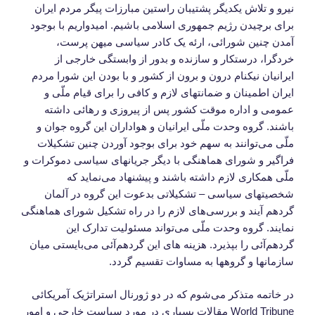
نیرو و تلاش یکدیگر پشتیبان راستین مبارزات پیگر مردم ایران
برای برچیدن رژیم جمهوری اسلامی باشیم. امیدواریم با بوجود
آمدن چنین شورائی، ارئه یک کادر سیاسی میهن پرست،
خردگرا، درستکار و سازنده و بدور از وابستگی خارجی از
ایرانیان نیکنام درون و برون از کشور و با بودن این شورا مردم
ایران اطمینان و ضمانتهای لازم و کافی را برای قیام ملّی و
عمومی و اداره موقت کشور پس از پیروزی و رهائی داشته
باشند. گروه وحدت ملّی ایرانیان و هواداران این گروه جوان و
ملّی می‌توانند به سهم خود برای بوجود آوردن چنین تشکیلات
فراگیر و شورای هماهنگی با دیگر جریانهای سیاسی دموکرات و
ملّی همکاری لازم داشته باشند و پیشنهاد می‌نماید که
شخصیتهای سیاسی – تشکیلاتی بدعوت این گروه در آلمان
گردهم آیند و بررسی‌های لازم را در راه تشکیل شورای هماهنگی
نمایند. گروه وحدت ملّی می‌تواند مسئولیت تدارک این
گردهم‌آئی را بپذیرد. هزینه های این گردهم‌آئی می‌بایستی میان
سازمانها و گروهها به مساوات تقسیم گردد.
در خاتمه متذکر می‌شوم که در دو ژورنال استراتژیک آمریکائی
World Tribune مقالات بسیاری در مورد سیاست خارجی و امور