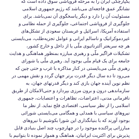
یکپارچگی ایران را به مرحله فروپاشی سوق داده است که
نشانگر عمق فاجعه‌ای می‌باشد که رژیم جمهوری اسلامی
مسئولیت آن را دارد و دیگر پاسخگوی آن نمی‌باشد. برای
جلوگیری از فروپاشی اجتماعی، جلوگیری از حمله نظامی و
استفاده آمریکا، اسرائیل و عربستان سعودی از تشکل‌های
غیردموکراتیک و ناسالم ایرانی و عوامل تجزیه‌طلب، می‌بایستی
هر چه سریعتر آلترناتیوی ملّی یا از داخل و خارج کشور،
تشکیلات فراگیر ملّی و رهبری مبارزه بمنظور هماهنگی و هدایت
جامعه برای یک قیام ملّی بوجود آید. رهبری ملّی یا شورای
رهبری ملّی می‌بایستی در کنار مذاکره با غرب و حتی چین که
می‌رود تا ده سال دیگر قدرت برتر جهان گردد و نقش مهمی در
نظم نوین آینده جهان بازی کند و دیگر قدرتهای جهان، به
سازماندهی درون و برون مرزی بپردازد و حتی‌الامکان از طریق
نافرمانی مدنی، اعتراضات، تظاهرات و اعتصابات، جمهوری
اسلامی را از نظر سیاسی، اقتصادی فلج نماید. از نظر ما
نیروهای سیاسی با همدلی و همگامی می‌بایستی شورائی
بوجود آورند که با بنیانگذاری این شورا بکوشیم تا نیروهای
مبارزاتی پراکنده موجود را در چهارچوب چند اصل بنیادی قابل
پذیرش برای اکثریت ایرانیان، هماهنگ و هموار نموده تا بتوانیم با