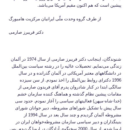
پیشین است که هم اکنون مقیم آمریکا می‌باشد.
از طرف گروه وحدت ملّی ایرانیان مرکزیت هامبورگ
دکتر فریبرز صارمی
شنوندگان، اینجانب دکتر فریبرز صارمی از سال 1974 در آلمان
زندگی می‌نمایم. تحصیلات عالیه را در رشته سیاست بین‌الملل
در دانشگاههای معتبر آمریکائی در آلمان گذرانده و در سال
1996 دکترای روابط بین‌الملل را اخذ نمودم. از سن سیزده
سالگی ابتدا در کنار شادروان پدرم آقای فریدون صارمی از
مقامات پیشین نظام گذشته و هماهنگ کننده سازمان خشم
(خدا-شاه-میهن) فعالیتهای سیاسی را آغاز نمودم. حدود سی
سال پیش با تشکیل شوراهای مشروطه، دبیر جوانان شورای
مشروطه آلمان گردیدم و چند سال بعد در سال 1994 از
بنینگذاران و دبیر سیاسی سازمان مشروطه‌خواهان ایران در
اروپا شدم. از سال 2000 سخنگوی آزادگان در اروپا گردیدم. پس