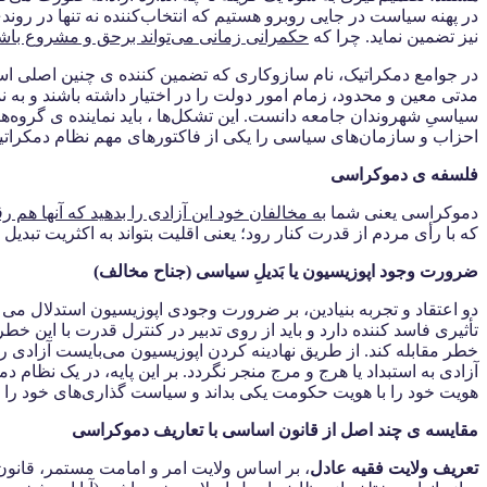
در پهنه‌ سیاست در جایی روبرو هستیم که انتخاب‌کننده‌ نه تنها در ر
نیز تضمین نماید. چرا که
حکمرانی زمانی می‌تواند برحق و مشروع باشد
در جوامع دمکراتیک، نام سازوکاری که تضمین کننده ی چنین اصلی است،
مدتی معین و محدود، زمام امور دولت را در اختیار داشته باشند و به ن
سیاسیِ شهروندان جامعه دانست. این تشکل‌ها ، باید نماینده ی گروه‌های
احزاب و سازمان‌های سیاسی را یکی از فاکتور‌های مهم نظام دمکراتیک
فلسفه ی دموکراسى
دموکراسى یعنى شما
به مخالفان خود این آزادى را بدهید که آنها هم ر
که با رأى مردم از قدرت کنار رود؛ یعنى اقلیت بتواند به اکثریت تبدی
ضرورت وجود اپوزیسیون یا بَدیلِ ‌سیاسی (جناح مخالف)
دو اعتقاد و تجربه‌ بنیادین، بر ضرورت وجودی اپوزیسیون استدلال می
تأثیری فاسد کننده دارد و باید از روی تدبیر در کنترل قدرت با این خط
خطر مقابله کند. از طریق نهادینه کردن اپوزیسیون می‌بایست آزادی ر
آزادی به استبداد یا هرج و مرج منجر نگردد. بر این پایه، در یک نظا
هویت خود را با هویت حکومت یکی بداند و سیاست ‌گذاری‌های خود را ب
مقایسه ی چند اصل از قانون اساسی با تعاریف دموکراسی
تعریف ولایت فقیه عادل
، بر اساس ولایت امر و امامت مستمر، قانون