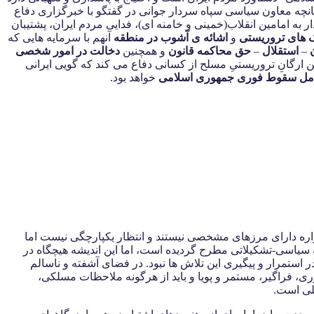
انچه معاون سیاسی سپاه سردار جوانی در گفتگو با خبرگزاری دفاع
 به امامین انقلاب(خمینی و خامنه ای)، فدایی مردم ایران، پشتیبان
 های تروریستی
و
اشائه ی آشوب در منطقه
آنهم با سرمایه هایی که
–
استقلال
–
حق محاکمه قانون
و همچنین
دخالت در امور شخصی
ن ارگانِ تروریستیِ مسلح از کسانی دفاع می کند که گویی ایرانی
مل سقوط فوری جمهوری اسلامی
خواهد بود.
همواره دارای مرزهای مشخصی نیستند و انتظار یکپارچگی نیست اما
 سیاسی-تشکیلاتی مطرح گردیده است، اما این اندیشه هیچگاه در
ستمرار و پیگیری این تلاش ها نبود. در فضای آشفته و ناسالم
، فراگیر، مستمر و پویا و باید از هرگونه ملاحظات مسلکی،
ملی است.