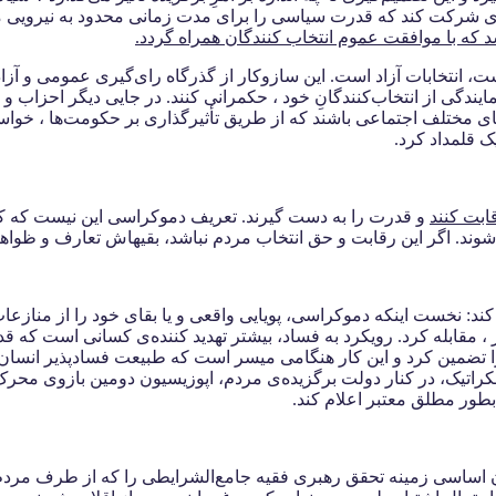
وندی شرکت ‌کند که قدرت سیاسی را برای مدت زمانی محدود به نیرویی م
 که با موافقت عموم انتخاب کنندگان همراه گردد.
 انتخابات آزاد است. این سازوکار از گذرگاه رای‌گیری عمومی و آزاد
مایندگی از انتخاب‌کنندگانِ خود ، حکمرانی کنند. در جایی دیگر احزاب 
 مختلف اجتماعی باشند که از طریق تأثیرگذاری بر حکومت‌ها ، خواسته‌ها
 قلمداد کرد.
قابت کنند
و قدرت را به دست گیرند. تعریف دموکراسى این نیست که ک
ل شوند. اگر این رقابت و حق انتخاب مردم نباشد، بقیه‏اش تعارف و ظوا
 کند: نخست اینکه دموکراسی، پویایی واقعی و یا بقای خود را از منا
ر ، مقابله کرد. رویکرد به فساد، بیشتر تهدید کننده‌ی کسانی است که ق
ا تضمین کرد و این کار هنگامی میسر است که طبیعت فسادپذیر انسان و 
م دمکراتیک، در کنار دولت برگزیده‌ی مردم، اپوزیسیون دومین بازوی مح
طور مطلق معتبر اعلام کند.
 اساسی زمینه تحقق رهبری فقیه جامع‌الشرایطی را که از طرف مردم 