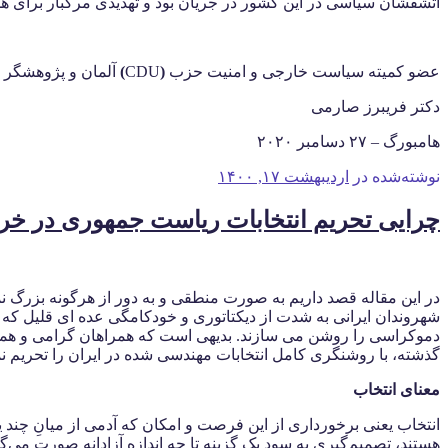
آتشفشان سیاسی در این کشور در جریان بود و تهدیدی مرگبار برای هم
عضو کمیته سیاست خارجی و امنیت حزب
(
CDU
)
آلمان و پژوهشگر ر
دکتر فریبرز صارمی
هامبورگ – ۲۷ دسامبر ۲۰۲۰
نوشته‌شده در
اردیبهشت ۱۷, ۱۴۰۰
چرایی تحریم انتخابات ریاست جمهوری در خردادما
در این مقاله قصد داریم به صورت منطقی و به دور از هرگونه بزرگ نما
شهروندان ایرانی به شدت از دیکتاتوری و خودکامگی عده ای قلیل که در 
دموکراسی را روشن می سازند. بدیهی است که همراهان گرامی و هموند
گذشته، با روشنگری کامل انتخابات مهندسی شده در ایران را تحریم 
معنای انتخاب
انتخاب یعنی برخورداری از این فرصت و امکان که آدمی از میانِ چند یا د
هستند، تصمیم‌گیری به سود یک گزینه تا چه اندازه آزادانه صورت می‌گیرد