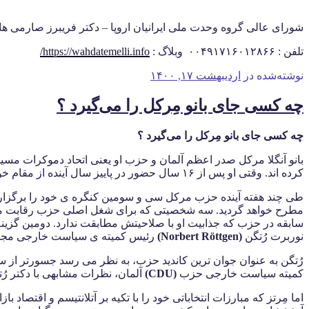
شورای عالی گروه وحدت ملی ایرانیان اروپا – دکتر فریبرز صارمی هامبورگ ۰۴ نوا
تلفن : ۰۰۴۹۱۷۱۶۰۱۲۸۶۶ وبلاگ :
https://wahdatemelli.info/
نوشته‌شده در
اردیبهشت ۱۷, ۱۴۰۰
چه کسی جای بانو مِرکل را می‌گیرد ؟
چه کسی جای بانو مِرکل را می‌گیرد ؟
بانو آنگلا مرکل صدر اعظم آلمان و حزب او یعنی اتحاد دموکرات مس
کرده اند. وقتی او پس از ۱۶ سال حضور در پاییز سال آینده از مقام خود کناره‌گیری می‌کند، می‌توان پیش‌بینی کرد که دوباره یکی از هم حزبی هایش جانشین وی شود. اما جانشین بانو مرکل چه کسی خواهد بود؟
طی چند هفته آینده حزب مرکل سی و سومین کنگره ی خود را برگزار و 
مطرح خواهد گردید. سه شخصیتی که برای شغل اصلی حزب رقابت می‌کنن
سابقه در حزب که جذابیت او با صلاحیتش مطابقت ندارد. دومین گزین
نوربرت رُتگن
(Norbert Röttgen)
رئیس کمیته ی سیاست خارجی مجلس آ
رُتگن به عنوان جوان ترین کاندید حزب، به نظر می رسد جسورتر از سا
کمیته سیاست خارجی حزب
(
CDU
)
آلمان، نظرات مشابهی با دکتر رُتگ
اما مِرتز که مبارزات انتخاباتی خود را با تکیه بر آتلانتیسم و اقتصاد