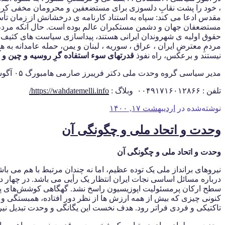
، خود را پشت نقابِ دلسوزی برای مستضعفین و محرومان مخفی کرده و
مقدس ادعا می کند: سپاه به استناد کارنامه ی درخشانش از زمان تأسیس
مستضعفان جهان و دشمن مستکبران عالم بوده است. حال آنکه مردم ب
حقوق اولیه ی شهروندان ایرانی هستند، پیداسازی سیاست های کثیف
مردمِ معترضِ ایران ، عراق ، سوریه ، لبنان و یمن، حمله عامدانه به
نیستند و برعکس، راه نفوذ
قدرتهای سوء استفاده گرِ روسیه و چین و آ
مدیر سیاسی گروه وحدت ملی دکتر فریبرز صارمی هامبورگ ۰۵ آگوست ۲۰۲۰
تلفن : ۰۰۴۹۱۷۱۶۰۱۲۸۶۶ وبلاگ :
https://wahdatemelli.info/
نوشته‌شده در
اردیبهشت ۱۷, ۱۴۰۰
وحدت و اتحاد ملی و چگونگی آن
وحدت و اتحاد ملی و چگونگی آن
نیروهای برانداز ملی یک توده عظیم، اما نه چندان مرتبط با هم می با
درباره مسائل اساسی نجات ایران انتظار یک رأیی می باشد. در چهار 
سطح ارکان پرمسئولیت اپوزیسیون راسخ نشد. گهگاهی کوشش‌های پرصدا
کنونی چیزی که بیش از همه ارزش ها از نظر دور افتاده، همبستگی و 
تاکتیکی و فردی فراتر رود. هدف نخست این یگانگی و وحدت تبدیل نیر