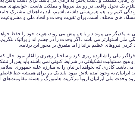
ایی مملکت و دست یافتن به آزادی می باشد. برای دست یافتن به وحدت
لزم یک تحول واقعی در روابط نیروها و مملکت هاست. خواستهای مسلکی 
زندگی کنیم و با هم همزیستی داشته باشیم، باید به اهداف مشترک جام
مسلک های مختلف است. برای تقویت وحدت و اتحاد ملی و مشروعیت ب
ی به یکدیگر می پیوندند و با هم پیش می روند، هویت خود را حفظ خواهد
 ملی استوارتر می باشد . اگر وحدت را در چشم انداز پراتیک بنگریم، دو
ردن نیروهای عظیم برانداز اما متفرق بر محور این برنامه.
فراگیر ملی را شالوده ریزی کرد و ساختار رهبری را آغاز نمود. حال که 
ر و هیچ مسئولیت تشکیلاتی در شرایط کنونی نمی باشند باید پس از تشک
ی باشد. کادری که بخواهد ایرانیان را به مبارزه علیه جمهوری اسلامی 
ن ایرانیان به وجود آمده تلاش نمود. باید یک بار برای همیشه خط فاص
 وحدت ملی ایرانیان اروپا مرکزیت هامبورگ و هسته مقاومت‌های آن د