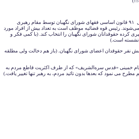
!!)
، شورای نگهبان دارای ۱۲ عضو می‌باشد که این تعداد متشکل از ۶ فقیه و ۶ حقوقدان است. مطابق اصل ۹۱ قانون اساسی فقهای شورای نگهبان توسط مقام رهبری
ی‌شوند. رئیس قوه قضائیه موظف است به تعداد بیش از افراد مورد
 کرده حقوقدانان شورای نگهبان را انتخاب کند. (با کمی فکر و
 شش نفر حقوقدان اعضای شورای نگهبان. (باز هم دخالت ولی مطلقه
می امام خمینی «قدس سره‌الشریف» که از طرف اکثریت قاطع مردم به
 مطرح می نمود که بعدها بدون تائید مردم، به رهبر تنها تغییر یافت.)