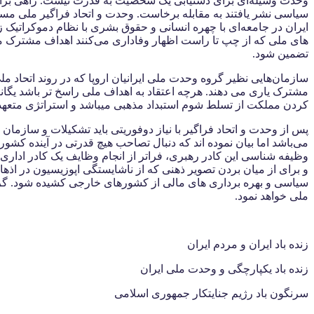
وحدت وسیله‌ای برای دستیابی یک شخصیت به قدرت نیست. راهی برای ره
سیاسی نشر یافتند به مقابله برخاست. وحدت و اتحاد فراگیر ملی مست
ایران در جامعه‌ای با چهره انسانی و حقوق بشری با نظام دموکراتیک 
های ملی که از چپ تا راست اظهار وفاداری می‌کنند اهداف مشترک 
تضمین شود.
سازمان‌هایی نظیر گروه وحدت ملی ایرانیان اروپا که در روند اتحاد مل
مشترک یاری می دهند. هرچه اعتقاد به اهداف ملی راسخ تر باشد یگانگی
کردن مملکت از تسلط شوم استبداد مذهبی میباشد و استراتژی متعهد ک
پس از وحدت و اتحاد فراگیر با نیاز دوفوریتی باید تشکیلات و سازمان 
می‌باشد اما بیان نموده اند که دنبال تصاحب هیچ قدرتی در آینده کشو
وظیفه شناسی این کادر رهبری، فراتر از انجام وظایف یک کادر اداری م
و برای از میان بردن تصویر ذهنی که از ناشایستگی اپوزیسیون در اذها
سیاسی و بهره برداری های مالی از کشورهای خارجی کشیده شود. گروه
ملی خواهد نمود.
زنده باد ایران و مردم ایران
زنده باد یکپارچگی و وحدت ملی ایران
سرنگون باد رژیم جنایتکار جمهوری اسلامی