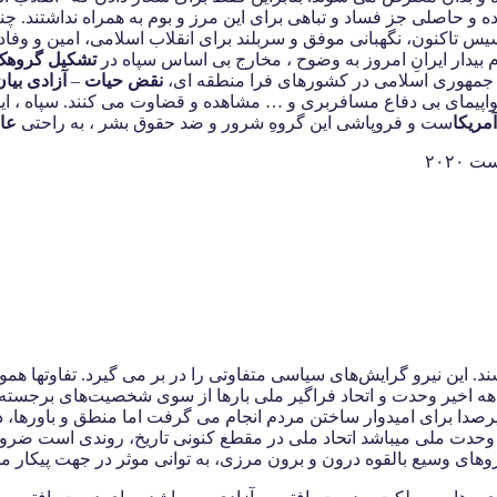
 حاصلی جز فساد و تباهی برای این مرز و بوم به همراه نداشتند. چن
 تاکنون، نگهبانی موفق و سربلند برای انقلاب اسلامی، امین و وفادار
یدار ایرانِ امروز به وضوح ، مخارج بی اساس سپاه در
تشکیل گروهک
 جمهوری اسلامی در کشورهای فرا منطقه ای،
نقض حیات
–
آزادی بیان
 هواپیمای بی دفاع مسافربری و … مشاهده و قضاوت می کنند. سپاه ، ای
مریکا
ست و فروپاشی این گروهِ شرور و ضد حقوق بشر ، به راحتی
عا
شند. این نیرو گرایش‌های سیاسی متفاوتی را در بر می گیرد. تفاوتها 
دهه اخیر وحدت و اتحاد فراگیر ملی بارها از سوی شخصیت‌های برجسته
 برای امیدوار ساختن مردم انجام می گرفت اما منطق و باورها، در ا
وحدت ملی میباشد اتحاد ملی در مقطع کنونی تاریخ، روندی است ضروری
وهای وسیع بالقوه درون و برون مرزی، به توانی موثر در جهت پیکار 