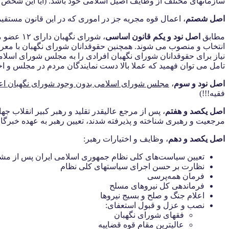
سازمانهای مختلف از وظایف اصیل اسلامی خود باشد. (آیا این شخص اح
اصل شصتم
، اعمال قوه مجریه جز در اموری که در این قانون مستقیم
مطابق
اصل نود و یکم قانون اساسی
انتخاب و منصوب می شوند. همچنین حقوقدانان شورای نگهبان با معر
نیاز برای حقوقدانان شورای نگهبان افرادی را به مجلس شورای اسلا
تامل می توان فهمید که عملا بالا دست نمایندگان مردم در مجلس و اخذ تصمیم هایشان شخص ره
اصل نود و سوم
،
مجلس شورای اسلامی بدون وجود شورای نگهبان اعتبا
فقیه!!!)
اصل یکصد و هفتم
، پس از مرجع عالیقدر تقلید و رهبر کبیر انقلاب 
مرجعیت و رهبری شناخته و پذیرفته شدند، تعیین رهبر به عهده خبرگ
اصل یکصد و دهم
، وظایف و اختیارات رهبر:
تعیین سیاست‌های کلی نظام جمهوری اسلامی ایران پس از 
نظارت بر حسن اجرای سیاستهای کلی نظام
فرمان همه‌پرسی
فرماندهی کل نیروهای مسلح
اعلام جنگ و صلح و بسیج نیروها
نصب و عزل و قبول استعفای‏:
فقهای شورای نگهبان
عالیترین مقام قوه قضاییه