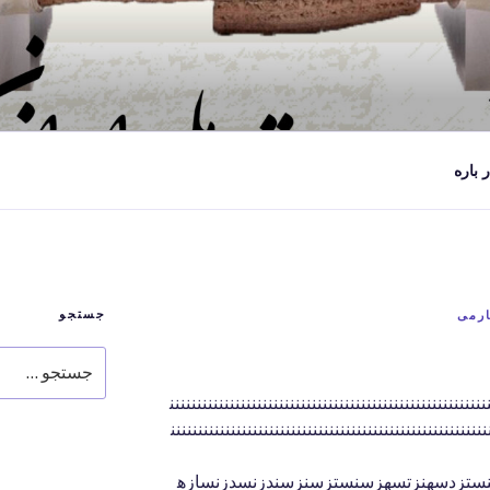
ر باره
جستجو
ارمی
جستجو
برای
ننننننننننننننننننننننننننننننننننننننننننننننننننننننن
نننننننننننننننننننننننننننننننننننننننننننننننننننننننننن
دهنستزدسهنزتسهزسنستزسنزسندزنسدزنسازه