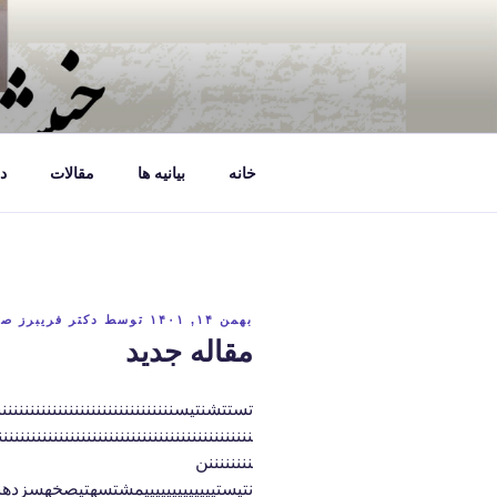
فتن
ه
حتوا
خانه
بیانیه ها
مقالات
د
نوشته‌شده
بهمن ۱۴, ۱۴۰۱
توسط
دکتر فریبرز ص
در
مقاله جدید
تستتشنتیسننننننننننننننننننننننننننننننننننن
نننننننننننننننننننننننننننننننننننننننننننننن
ننننننننن
نتیستیییییییییییییمشتسهتیصخهسز