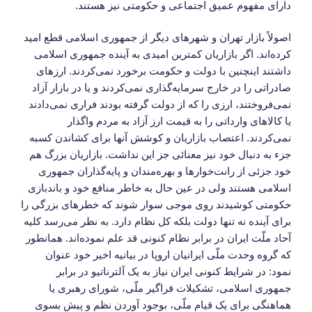
دارای مفهوم عمیق اجتماعی و حکومتی نیز هستند.
اصولاً بازار تهران و شهرهای دیگر از جمهوری اسلامی قطع امید
کرده‌اند. اگر بازاریان کمترین امیدی به آینده جمهوری اسلامی
داشتند اینچنین با دولت و حکومت برخورد نمی‌کردند. ارزهای
صادراتی را در خارج سرمایه‌گذاری نمی‌کردند و یا در بازار آزاد
نمی‌فروختند، ارزی را که از دولت گرفته بودند فراری نمی‌دادند
یا کالاهای وارداتی را به قیمت ارز آزاد به مردم واگذار
نمی‌کردند. اعتصاب بازاریان و کوشش آنها برای کشاندن کسبه
جزء به دنبال خود نیز معنائی جز این نداشت. بازاریان بزرگ هم
خود جزئی از رانت‌خوارها و بهره‌مندان و پایه‌گذاران جمهوری
اسلامی هستند ولی در عین حال به خاطر منافع خود و باندبازی
حکومتی کوشیدند روی موجی سوار شوند که خطرهای بزرگی را
برای آینده نه تنها دولت بلکه کل نظام دارد. به نظر می‌رسد کلیه
آحاد ملّت ایران در برابر نظام کنونی قد علم نموده‌اند. همانطور
که گروه وحدت ملّی ایرانیان اروپا در بیانیه اخیر خود عنوان
نمود: در شرایط کنونی ایران نیاز به یک آلترناتیو در برابر
جمهوری اسلامی، تشکیلات فراگیر ملّی، شورای رهبری یا
هماهنگی برای یک قیام ملّی، بوجود آوردن نظم و پیش بسوی