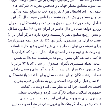
می‌شود. مطابق معیار جهانی و همچنین تجربه ی شرکت های
بیمه، به ازای اشتغال هر ۸ نفر و پرداخت به موقع بیمه ی آنها،
میتوان مستمری یک نفر بازنشسته را تأمین نمود. حال اگر این
تعادل برهم خورد، تأمین حقوق و معیشت بازنشستگان با بحران
روبرو خواهد شد. در حال حاضر در ایران حدود ۲۶ میلیون شاغل
و بیش از پنج میلیون نفر بازنشسته وجود دارد. (مرکز آمار ایران)
یعنی به ازای هر مستمری بگیر تنها ۳/۵ نفر حق بیمه می‌پردازند؛
برای نمونه می توان به طرح های غیرعلمی و غیر کارشناسانه
ی دولت های نهم و دهم احمدی نژاد اشاره نمود که افرادی با
۱۵سال سابقه کار، پیش از موعد بازنشسته شدند!! به همین
علت، تعداد مستمری بگیران صندوق، از سال ۸۳ تا ۹۲ برابر با
یک میلیون ۳۰۰ هزار نفر شد. با نگاه به آمارهای رسمی داخلی،
تعداد بازنشستگان در این هشت سال برابر با تعداد بازنشستگان
۳۰ سال قبل از آن بوده است. و این به معنای واقعی، بحران
اقتصادی است. چرا که به نظر نمی آید دولت بی کفایت
جمهوری اسلامی بتواند کارآفرینی کرده و موقعیت شغلی
بیشتری برای شهروندان ایرانی ایجاد نماید. با هزینه های
نامتعارف و ایجاد گروهک های تروریستی در منطقه و همچنین