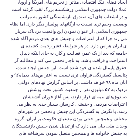
ایجاد فضای تنگ اقتصادی متاثر از تحریم های آمریکا و اروپا،
عملا دولت جمهوری اسلامی ورشکسته بزرگ لقب گرفته است
و در انشعاب های آن، صندوق بازنشستگی کشور به مراتب
وضعیت وخیم تری نسبت به ارگانهای پولساز دیگر دارد. اما نظام
جمهوری اسلامی، از عنوان نمودن این واقعیت دردناک سرباز
می زند چرا که از اعتراضات و جنبش های بعدی مردمِ آگاه شده
ی ایران هراس دارد. در هر شرایط، قشر زحمت کشیده ی
جامعه که بعد از یک عمر، فعالیت و کار، به جای اینکه دنبال
استراحت و فراقت باشد، به ناچار تحصن می کند و مطالبه گر
حقوق پایمال شده ی خود شده است. این جنبش ایجاد شده،
پتانسیل گستردگی فراوان تری نسبت به اعتراض‌های دیماه۹۶ و
آبان ماه ۹۸ خواهد داشت. بر اساس گزارش نهادهای دولتی
نزدیک به ۵۷ میلیون نفر از جمعیت کشور تحت پوشش
صندوق‌های بیمه‌ای قرار دارند، پس آغاز فوران آتشفشان
اعتراضات مردمی و جنبشی کارساز، بسیار جدی به نظر می
رسد. با نگرش به گستردگی این جنبش و تحصن در شهرهای
مختلف و همچنین خنثی بودن مدعیان حکومت بر ایران، گروه
وحدت ملی بیان می دارد که از تبدیل شدن جنبش بازنشستگان
به جنبش خانواده ها و همچنین متصل نمودن سرشاخه های