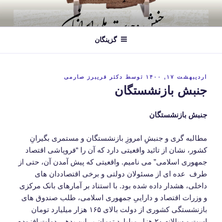
فتن
ه
حتوا
گزینگان
نوشته‌شده
اردیبهشت ۱۷, ۱۴۰۰
توسط
دکتر فریبرز صارمی
در
جنبش بازنشستگان
جنبش بازنشستگان
مطالبه گری و جنبشِ امروزِ بازنشستگان و مستمری بگیرانِ
کشور، نشان از تائید واقعیتی دارد که آن را “فروپاشی اقتصاد
جمهوری اسلامی” می نامیم. واقعیتی که پیش آمدن آن، حتی از
طرف عده ای از مسئولان دولتی و برخی اقتصاددان های
داخلی، هشدار داده شده بود. با استناد بر آمارهای بانک مرکزی
و وزرات اقتصاد و داراییِ جمهوری اسلامی، طلب صندوق های
بازنشستگی کشوری از دولت بالای ۱۶۵ هزار میلیارد تومان
است و سالانه ۲۰ هزار میلیارد تومان بر این بدهی دولت افزوده