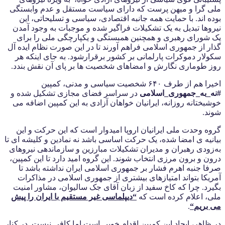
ملی گرا و میهن پرست که دارای سیاست مستقل و عدم وابستگی
بوده اند. با حمایت همه جانبه اقتصادی، سیاسی و تسلیحاتی، این
نیروها تبدیل به یک تشکیلات فراگیر شده و موجبات به وجود آمدن
یک شورای رهبری و همچنین همبستگی و یکپارچگی ملی را برای
گذار از جمهوری اسلامی فراهم آورند تا در این صورت نظام ایده آل
سکولار دموکرات پارلمانی بر کشور برقرارشود. به جای اینکه هر
روز طوماری نگارش و امضاهای شخصیت ها بر پای آن نقش بندد.
اخیرا هم از طرف ۶۴۰ شخصیت سیاسی و مدنی، کمپین
#نه_به_جمهوری_اسلامی
در سراسر فضای مجازی تشکیل شده و
خوشبختانه روزانه، ایرانیان خواهان آزادی به این کمپین اضافه می
شوند.
گروه وحدت ملی ایرانیان اروپا امیدوار است که این حرکت و این
بیانیه ی امضا شده، یک حرکت اساسی باشد نه نمادین و کلیشه ای تا
به‌زودی رهبران و مدیران تشکیلات مبارزین و سازماندهی نیروهای
درون و برون مرزی انتخاب شوند. این گروه امید دارد تا این کمپین،
صرفا جنبه اهرم فشار بر جمهوری اسلامی ایران نداشته باشد تا
آمریکا بتواند امتیازهای بیشتری از جمهوری اسلامی در مذاکرات
بگیرد. چرا که کاخ سفید از زبان آقای جک سالیوان، مشاور امنیت
ملی، اعلام کرده است که
“
دیپلماسی غیر مستقیم با ایران را پیش
می بریم
“
.
در ظاهر، ایجاد این کمپین اقدام خوبی است اما کافی نیست. در کنار