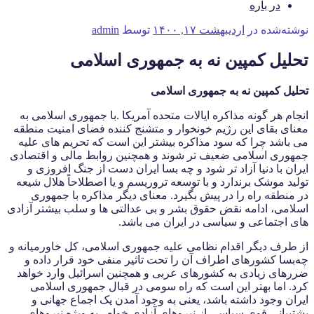
در باره
نوشته‌شده در
اردیبهشت ۱۷, ۱۴۰۰
توسط
admin
تحلیل کمپین نه به جمهوری اسلامی
تحلیل کمپین نه به جمهوری اسلامی
انجام هر گونه مذاکره ایالات متحده آمریکا .با جمهوری اسلامی به
معنای بقای این رژیم خونخوار و متشنج کننده فضای امنیت منطقه
می باشد چرا که سود مذاکره بیشتر این است که تحریم های علیه
جمهوری اسلامی ضعیف تر شوند و همچنین روابط مالی و اقتصادی
ایران با دنیا آزاد تر شود و چه بسا ایران دست از جنگ افروزی و
تولید موشک برندارد و با توسعه تروریسم و یا اصطلاحاً هلال شیعه
در منطقه راه را در پیش بگیرد. معنای دیگر مذاکره با جمهوری
اسلامی، ادامه نقض حقوق بشر و بی عدالتی ها و سلب بیشتر آزادی
های اجتماعی و سیاسی در ایران می باشد.
از طرف دیگر اقدام نظامی علیه جمهوری اسلامی، کل خاورمیانه و
چه‌بسا کشورهای اطراف آن را تحت تاثیر منفی خود قرار داده و
ضررهای زیادی به کشورهای عربی و همچنین اسرائیل وارد خواهد
کرد. اما بهتر این است که راه سومی در قبال جمهوری اسلامی
ایران وجود داشته باشد، یعنی به وجود آمدن یک اجماع جهانی و
پشتیبانی قوی سیاسی از نیروهای آزادی خواه، به ویژه نیروهای